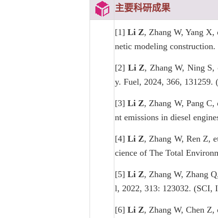
主要科研成果
[1]
Li Z
, Zhang W, Yang X, e
netic modeling construction
[2]
Li Z
, Zhang W, Ning S, e
y. Fuel, 2024, 366, 131259. 
[3]
Li Z
, Zhang W, Pang C, e
nt emissions in diesel engin
[4]
Li Z
, Zhang W, Ren Z, et
cience of The Total Environ
[5]
Li Z
, Zhang W, Zhang Q,
l, 2022, 313: 123032. (SCI, 
[6]
Li Z
, Zhang W, Chen Z, 