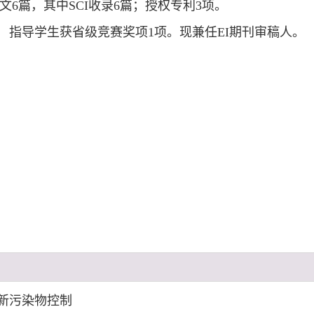
文6篇，其中SCI收录6篇；授权专利3项。
指导学生获省级竞赛奖项1项。现兼任EI期刊审稿人。
新污染物控制