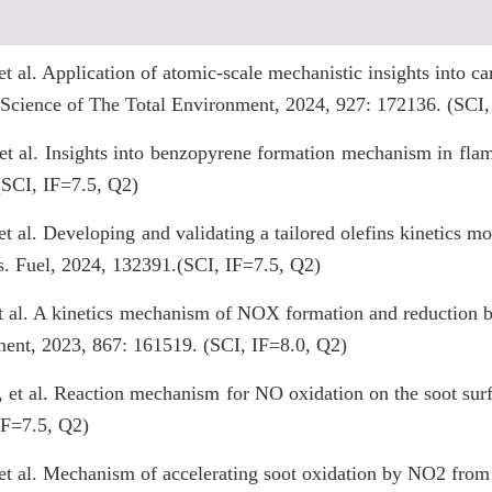
t al. Application of atomic-scale mechanistic insights into c
. Science of The Total Environment, 2024, 927: 172136. (SCI,
t al. Insights into benzopyrene formation mechanism in flame
(SCI, IF=7.5, Q2)
t al. Developing and validating a tailored olefins kinetics mo
es. Fuel, 2024, 132391.(SCI, IF=7.5, Q2)
 al. A kinetics mechanism of NOX formation and reduction ba
ment, 2023, 867: 161519. (SCI, IF=8.0, Q2)
 et al. Reaction mechanism for NO oxidation on the soot sur
IF=7.5, Q2)
et al. Mechanism of accelerating soot oxidation by NO2 from