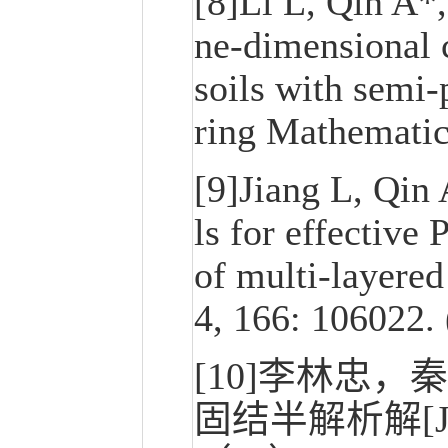
[8]Li L, Qin A*,
ne-dimensional c
soils with semi
ring Mathematic
[9]Jiang L, Qin
ls for effective
of multi-layered
4, 166: 106022.
[10]李林忠
固结半解析解[J]. 