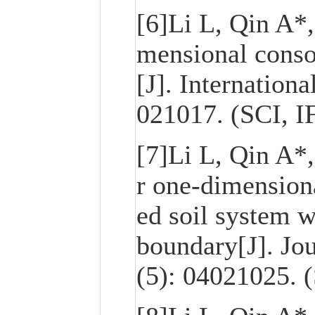
[
6]Li L, Qin A*,
mensional consol
[J]. Internation
021017. (SCI, I
[7]Li L, Qin A*,
r one-dimensiona
ed soil system 
boundary[J]. Jo
(5): 04021025. 