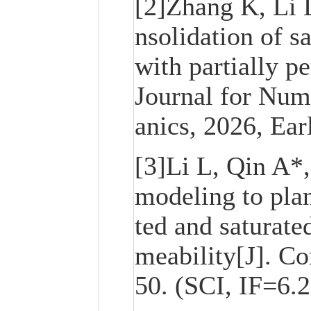
[2]Zha
ng K, Li 
nsolidation of sa
with partially pe
Journal for Num
anics, 2026, Ear
[3]Li L, Qin A*
modeling to plan
ted and saturate
meability[J]. C
50. (SCI, IF=6.2