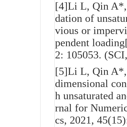
[4]Li L, Qin A*
dation of unsatu
vious or imperv
pendent loading
2: 105053. (SCI
[5]Li L, Qin A*,
dimensional cons
h unsaturated an
rnal for Numeri
cs, 2021, 45(15