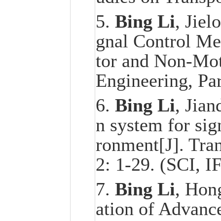
5.
Bing Li
, Jiel
gnal Control Me
tor and Non-Moto
Engineering, Pa
6.
Bing Li
, Jian
n system for sig
ronment[J]. Tra
2: 1-29. (SCI, I
7.
Bing Li
, Hon
ation of Advanc