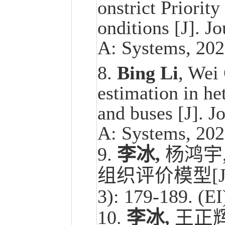
onstrict Priorit
onditions [J]. J
A: Systems, 2022
8.
Bing Li
, Wei
estimation in he
and buses [J]. J
A: Systems, 202
9
.
李冰
,
杨鸿宇
组织评价模型[J]
3): 179-189. (EI
10.
李冰
,
王正辉