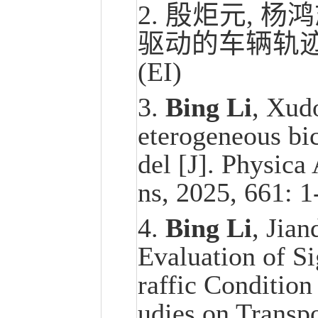
2. 殷炬元, 杨
驱动的车辆轨迹重构
(EI)
3.
Bing Li
, Xud
eterogeneous bic
del [J]. Physica
ns, 2025, 661: 1
4.
Bing Li
, Jia
Evaluation of S
raffic Condition
udies on Transpo