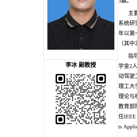
3篇。
主
系统研
年以第
（其中
指
李冰
副教授
学金2
动驾驶
理工大
理论与
教育部
任IEEE T
ts A