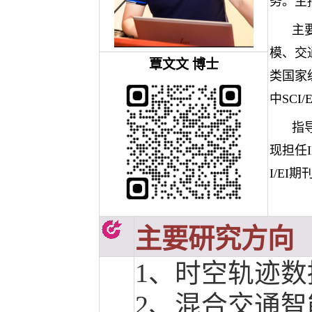
务。主
主
模、交
覃文文
博士
类国家
中SCI
指
现担任IEE
I/EI
主要研究方向
1、
时空轨迹数
2、
混合交通智