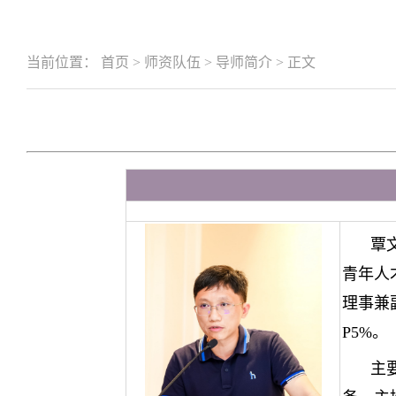
当前位置：
首页
>
师资队伍
>
导师简介
>
正文
覃
青年人
理事兼
P5%
。
主