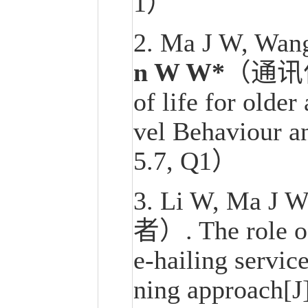
1）
2.
Ma J W, Wa
n W W*
（通讯作者）
of life for older
vel Behaviour a
5.7, Q1）
3. Li W, Ma J W
者）. The role of
e-hailing servic
ning approach[J