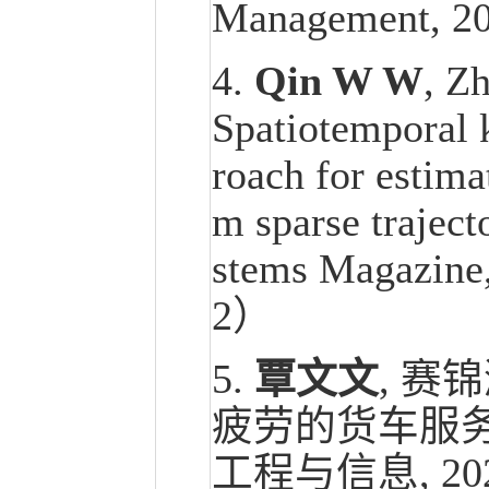
Management, 20
4.
Qin W W
, 
Spatiotemporal 
roach for estima
m sparse traject
stems Magazine,
2）
5.
覃文文
, 赛
疲劳的货车服务
工程与信息, 2025,