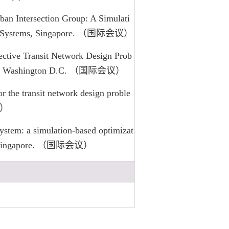
rban Intersection Group: A Simulati
itime Systems, Singapore. （国际会议）
bjective Transit Network Design Prob
 Board, Washington D.C. （国际会议）
for the transit network design proble
议）
 system: a simulation-based optimizat
tems, Singapore. （国际会议）