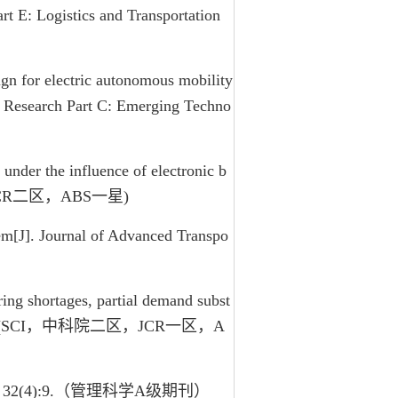
art E: Logistics and Transportation
ign for electric autonomous mobility
n Research Part C: Emerging Techno
under the influence of electronic b
科院四区，JCR二区，ABS一星)
lem[J]. Journal of Advanced Transpo
ring shortages, partial demand subst
7: 420-435. (SCI，中科院二区，JCR一区，A
32(4):9.（管理科学A级期刊）