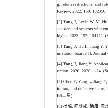
g, return restrictions, and r
Review, 2022, 168: 1
[2]
Yang J
, Levin W. M, Hu L
-on-demand systems with end
logies, 2023, 152: 10
[3]
Yang J
, Hu L, Jiang Y, 
us station boards[J]. J
[4]
Yang J
, Jiang Y. Applic
rtation, 2020, 2020: 
[5] Chen Y, Yang L, Jiang 
itution, and defective i
BS二星)
[6] 杨璐, 陈彦如,
杨洁
. 考