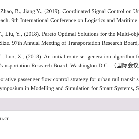
, Zhao, B., Jiang Y., (2019). Coordinated Signal Control on U
oach. 9th International Conference on Logistics and Mar
 Y., Liu, Y., (2018). Pareto Optimal Solutions for the Multi-o
et Size. 97th Annual Meeting of Transportation Research
Y., Luo, X., (2018). An initial route set generation algorithm 
f Transportation Research Board, Washington D.C. （国际会
borative passenger flow control strategy for urban rail transit
al Symposium in Modelling and Simulation for Smart Sys
u.cn