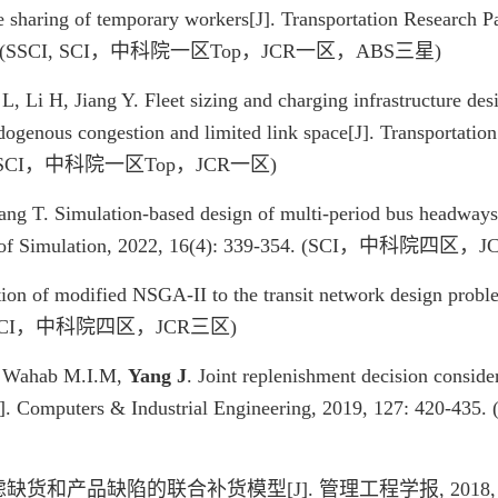
ide sharing of temporary workers[J]. Transportation Research P
02950. (SSCI, SCI，中科院一区Top，JCR一区，ABS三星)
, Li H, Jiang Y. Fleet sizing and charging infrastructure des
ogenous congestion and limited link space[J]. Transportatio
4172. (SCI，中科院一区Top，JCR一区)
Yang T. Simulation-based design of multi-period bus headways 
ournal of Simulation, 2022, 16(4): 339-354. (SCI，中
ation of modified NSGA-II to the transit network design prob
1-24. (SCI，中科院四区，JCR三区)
Y, Wahab M.I.M,
Yang J
. Joint replenishment decision conside
tems[J]. Computers & Industrial Engineering, 2019, 12
虑缺货和产品缺陷的联合补货模型[J]. 管理工程学报, 2018, 