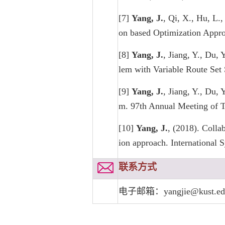
[7]
Yang, J.
, Qi, X., Hu, L.
on based Optimization Appr
[8]
Yang, J.
, Jiang, Y., Du,
lem with Variable Route S
[9]
Yang, J.
, Jiang, Y., Du, 
m. 97th Annual Meeting o
[10]
Yang, J.
, (2018). Colla
ion approach. Internation
联系方式
电子邮箱：yangjie@kust.ed