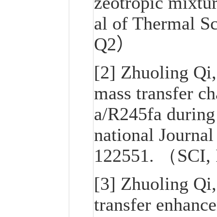
zeotropic mixtur
al of Thermal S
Q2
）
[2] Zhuoling Qi
mass transfer ch
a/R245fa during 
national Journal
122551. （SCI,
[3] Zhuoling Qi
transfer enhance