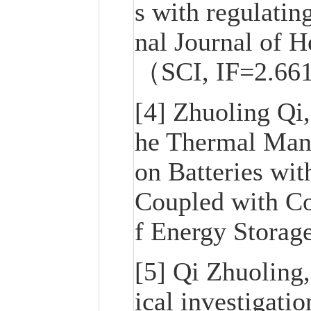
s with regulating
nal Journal of H
（SCI, IF=2.66
[4] Zhuoling Qi
he Thermal Man
on Batteries wi
Coupled with Co
f Energy Storag
[5] Qi Zhuoling
ical investigati