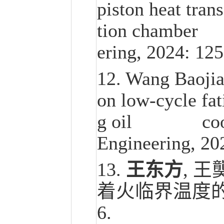
piston heat tran
tion chamber 
ering, 2024: 12
12. Wang Baoji
on low-cycle fat
g oil cooling 
Engineering, 20
13.
王东方
, 
着火临界温度的研
6.