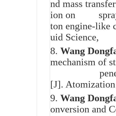
nd mass transfer
ion on spray ig
ton engine-like 
uid Science
8.
Wang Dongf
mechanism of st
penetration 
[J]. Atomization
9.
Wang Dongf
onversion and C