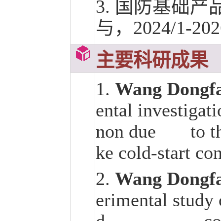
3. 国防基础
与，2024/1-202
主要科研成果
1.
Wang Dongf
ental investigat
non due to the 
ke cold-start co
2.
Wang Dongf
erimental study 