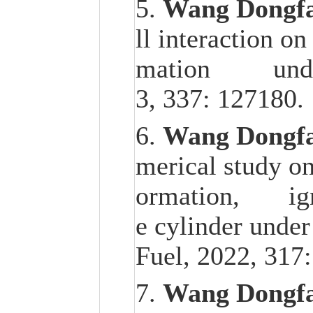
5.
Wang Dongf
ll interaction o
mation under d
3, 337: 127180.
6.
Wang Dongf
merical study on
ormation, ignit
e cylinder under 
Fuel, 2022, 
7.
Wang Dongf