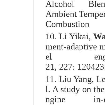
Alcohol Blends
Ambient Temperat
Combustion Sc
10. Li Yikai,
Wa
ment-adaptive me
el engines at
21, 227: 120423
11. Liu Yang, Le
l. A study on th
ngine in-cyli