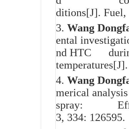
d combustion 
ditions[J]. Fuel
3.
Wang Dongf
ental investigat
nd HTC during 
temperatures[J].
4.
Wang Dongf
merical analysis
spray: Effect o
3, 334: 126595.