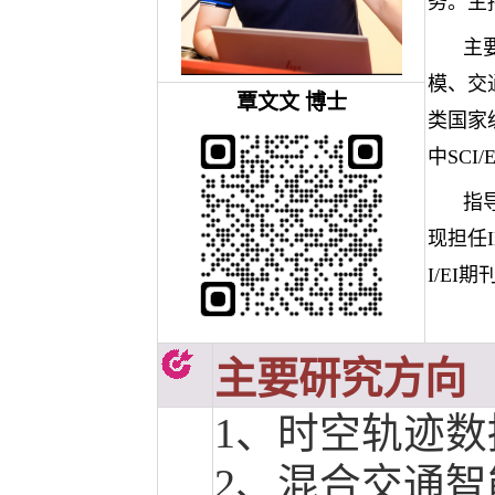
务。主
主
模、交
覃文文
博士
类国家
中SCI
指
现担任IEE
I/EI
主要研究方向
1、
时空轨迹数
2、
混合交通智