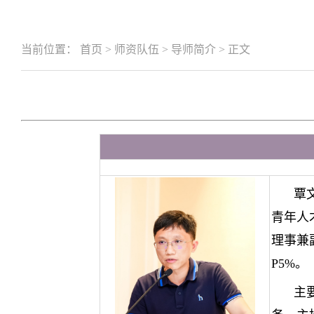
当前位置：
首页
>
师资队伍
>
导师简介
>
正文
覃
青年人
理事兼
P5%
。
主