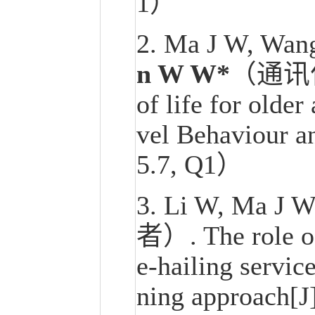
1）
2.
Ma J W, Wa
n W W*
（通讯作者）
of life for older
vel Behaviour a
5.7, Q1）
3. Li W, Ma J W
者）. The role of
e-hailing servic
ning approach[J