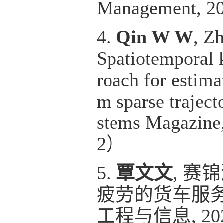
Management, 20
4.
Qin W W
, 
Spatiotemporal 
roach for estima
m sparse traject
stems Magazine,
2）
5.
覃文文
, 赛
疲劳的货车服务
工程与信息, 2025,