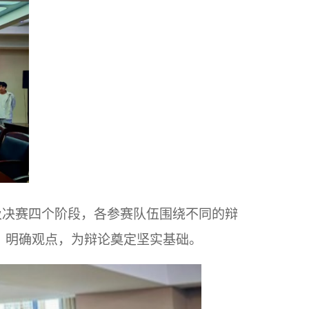
及决赛四个阶段，各参赛队伍围绕不同
的
辩
、明确观点，为辩论奠定坚实基础。