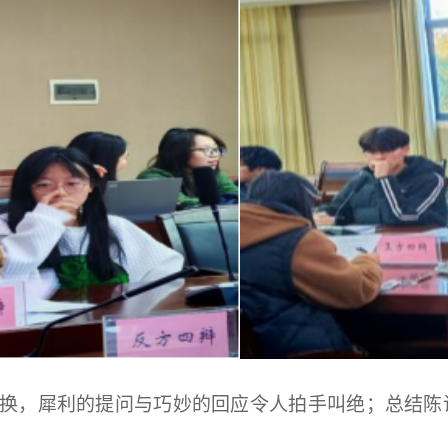
换，犀利的提问与巧妙的回应
令人拍手叫绝
；总结陈