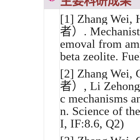
主要科研成果
[1]
Zhang Wei, 
者）. Mechanisti
emoval from amm
beta zeolite. F
[2] Zhang Wei, 
者）, Li Zehong, 
c mechanisms an
n. Science of t
I, IF:8.6, Q2)