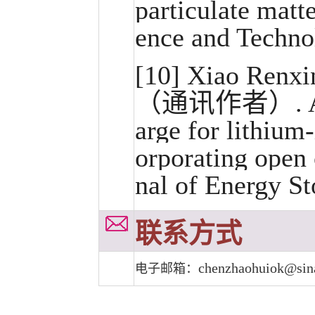
particulate matte
ence and Techno
[10] Xiao Renxi
（通讯作者）. A nove
arge for lithium
orporating open c
nal of Energy St
联系方式
chenzhaohuiok@sin
电子邮箱：