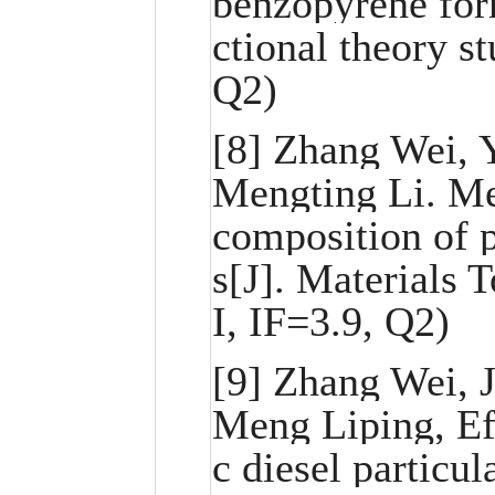
benzopyrene for
ctional theory s
Q2)
[8] Zhang Wei, 
Mengting Li. Me
composition of 
s[J]. Materials
I, IF=3.9, Q2)
[9] Zhang Wei, 
Meng Liping, Eff
c diesel particul