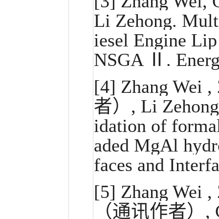
[3]
Zhang Wei, 
Li Zehong. Mult
iesel Engine L
NSGA Ⅱ. Energy,
[4]
Zhang Wei ,
者）, Li Zehong,
idation of forma
aded MgAl hydro
faces and Interf
[5
]
Zhang Wei ,
（通讯作者）, Chen 