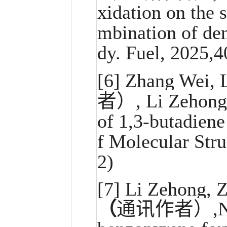
xidation on the 
mbination of den
dy. Fuel, 2025,4
[6]
Zhang Wei, 
者）, Li Zehong,
of 1,3-butadiene
f Molecular Stru
2)
[7]
Li Zehong, 
（
通讯作者）,Ning 