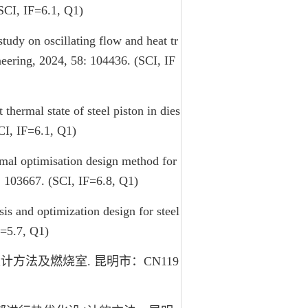
(SCI, IF=6.1, Q1)
udy on oscillating flow and heat tr
ineering, 2024, 58: 104436. (SCI, IF
hermal state of steel piston in dies
CI, IF=6.1, Q1)
rmal optimisation design method for
: 103667. (SCI, IF=6.8, Q1)
s and optimization design for steel
F=5.7, Q1)
方法及燃烧室. 昆明市：CN119