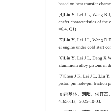
based on heat transfer chara
[4]
Liu Y
, Lei J L, Wang B J
ansfer characteristics of the
=6.4, Q1)
[5]
Liu Y
, Lei J L, Wang D F
el engine under cold start c
[6]
Liu Y
, Lei J L, Deng X W
aluminium alloy pistons in d
[7]Chen J K, Lei J L,
Liu Y
piston pin hole-pin friction 
[8]雷基林，
刘阳
，侯其杰，
416501B，2025-10-03.