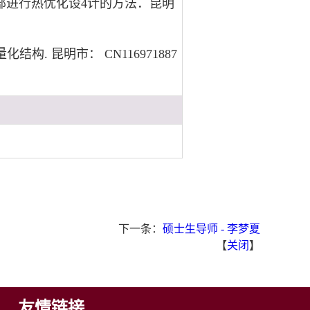
部进行热优化设4计的方法．昆明
. 昆明市： CN116971887
下一条：
硕士生导师 - 李梦夏
【
关闭
】
友情链接