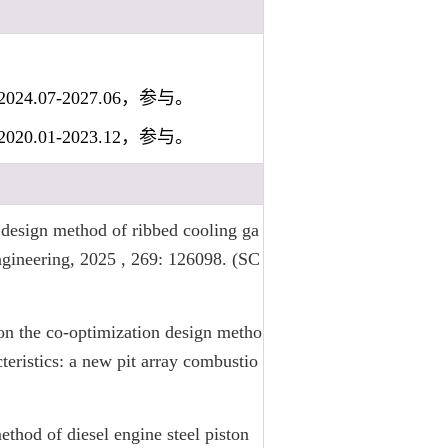
7-2027.06，参与。
1-2023.12，参与。
design method of ribbed cooling ga
Engineering, 2025 , 269: 126098. (SC
n the co-optimization design metho
teristics: a new pit array combustio
thod of diesel engine steel piston