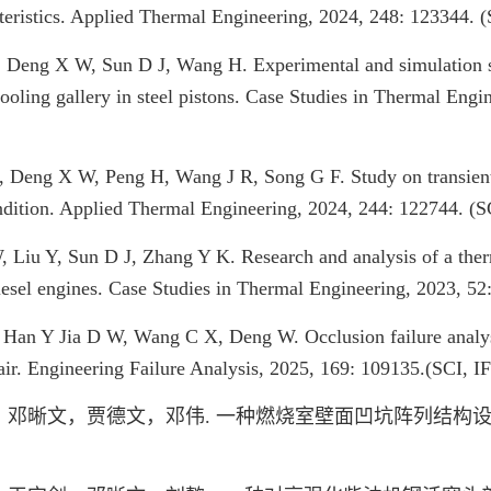
cteristics. Applied Thermal Engineering, 2024, 248: 123344. 
, Deng X W, Sun D J, Wang H. Experimental and simulation st
 cooling gallery in steel pistons. Case Studies in Thermal Eng
, Deng X W, Peng H, Wang J R, Song G F. Study on transient t
ondition. Applied Thermal Engineering, 2024, 244: 122744. (S
, Liu Y, Sun D J, Zhang Y K. Research and analysis of a the
iesel engines. Case Studies in Thermal Engineering, 2023, 52
, Han Y Jia D W, Wang C X, Deng W. Occlusion failure analysi
pair. Engineering Failure Analysis, 2025, 169: 109135.(SCI, I
邓晰文，贾德文，邓伟. 一种燃烧室壁面凹坑阵列结构设计