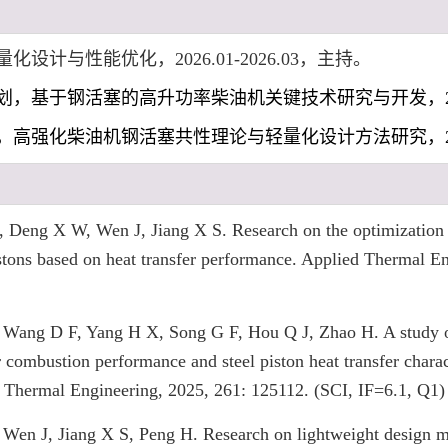
设计与性能优化，2026.01-2026.03，主持。
，基于钢活塞的高升功率柴油机关键技术研究与开发，2024.0
高强化柴油机钢活塞共性理论与轻量化设计方法研究，2020.0
, Deng X W, Wen J, Jiang X S. Research on the optimization 
 pistons based on heat transfer performance. Applied Thermal 
, Wang D F, Yang H X, Song G F, Hou Q J, Zhao H. A study o
r combustion performance and steel piston heat transfer charac
d Thermal Engineering, 2025, 261: 125112. (SCI, IF=6.1, Q1)
, Wen J, Jiang X S, Peng H. Research on lightweight design me