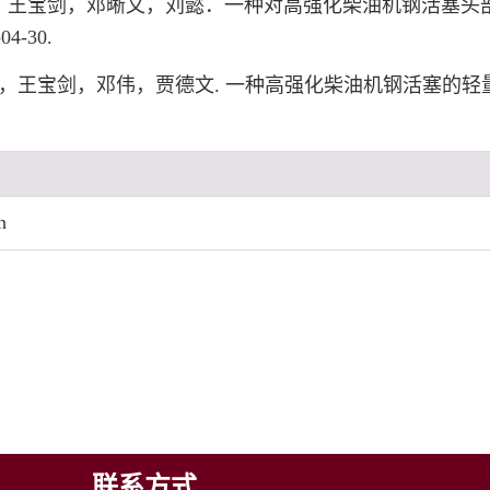
，王宝剑，邓晰文，刘懿．一种对高强化柴油机钢活塞头
4-30.
，王宝剑，邓伟，贾德文. 一种高强化柴油机钢活塞的轻量化结构
n
联系方式