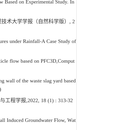
w Based on Experimental Study. In
工程技术大学学报（自然科学版）, 2
res under Rainfall-A Case Study of
article flow based on PFC3D,Comput
g wall of the waste slag yard based
)
022, 18 (1) : 313-32
all Induced Groundwater Flow, Wat