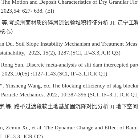
he Motion and Deposit Characteristics of Dry Granular Flo
 2023,54: 627- 638. (EI)
磊, 等.考虑滑面材质的碎屑流试验堆积特征分析[J]. 辽宁
（中文核心）
 Du. Soil Slope Instability Mechanism and Treatment Measu
stainability, 2023, 15(2), 1287.(SCI, IF=3.3,JCR Q3)
ong Sun. Discrete meta-analysis of slit dam intercepted p
s, 2023,10(05) :1127-1143.(SCI, IF=3.1,JCR Q1)
Yinsheng Wang, etc.The blocking efficiency of slag blockin
Particle Mechanics, 2022, 10:387-396.(SCI, IF=3.1, JCR Q1
,等. 路桥过渡段软土地基加固沉降对比分析[J].地下空间与工程学报,2
 Zemin Xu, et al. The Dynamic Change and Effect of Rainf
CI, IF=3.3, JCR Q2)