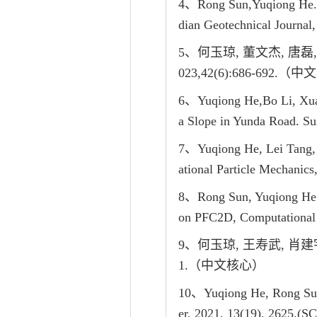
4、Rong Sun,Yuqiong He. T
dian Geotechnical Journal,
5、何玉琼, 董文杰, 唐
023,42(6):686-692.
6、Yuqiong He,Bo Li, Xuan
a Slope in Yunda Road. Su
7、Yuqiong He, Lei Tang, R
ational Particle Mechanic
8、Rong Sun, Yuqiong He*, 
on PFC2D, Computational 
9、何玉琼, 王寿武, 肖建宇
1.（中文核心）
10、Yuqiong He, Rong Sun,
er, 2021, 13(19), 2625.(S