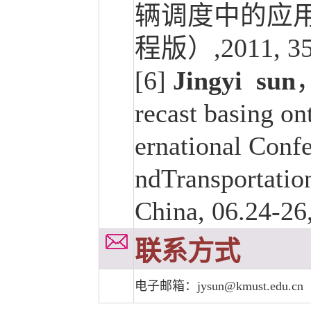
辆调度中的应用
程版）,2011, 35(
[6]
Jingyi sun
，
recast basing on
ernational Con
ndTransportati
China, 06.24-
联系方式
电子邮箱：jysun@kmust.edu.cn