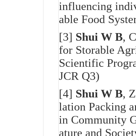
influencing indiv
able Food Syste
[3]
Shui W B
, 
for Storable Agr
Scientific Prog
JCR Q3)
[4]
Shui W B
, 
lation Packing a
in Community Gr
ature and Societ