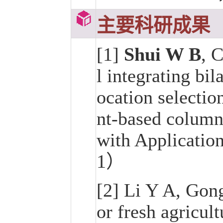
主要科研成果
[1]
Shui W B
, 
l integrating bil
ocation selectio
nt-based column
with Applicatio
1）
[2] Li Y A, Gon
or fresh agricul