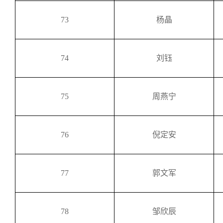
73
杨晶
74
刘钰
75
周燕宁
76
倪定安
77
郭文军
78
邹欣辰