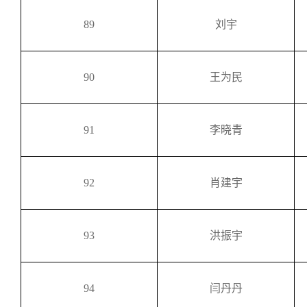
89
刘宇
90
王为民
91
李晓青
92
肖建宇
93
洪振宇
94
闫丹丹