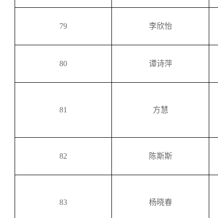
79
李欣怡
80
谭诗萍
81
方慧
82
陈斯斯
83
杨晓春