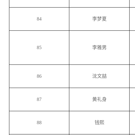
84
李梦夏
85
李雅男
86
沈文喆
87
黄礼身
88
钱熙