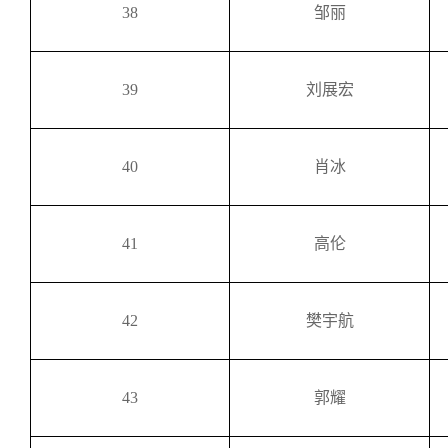
38
邹丽
39
刘展宏
40
肖冰
41
高伦
42
樊宇航
43
郭耀