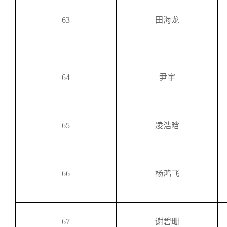
63
田海龙
64
尹宇
65
凌浩晗
66
杨鸿飞
67
谢碧珊