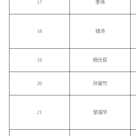
17
李伟
18
靖沛
19
杨仕臣
20
孙骏竹
21
邹诚华