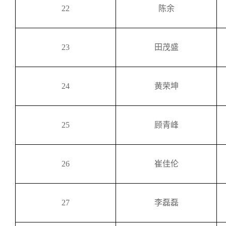
22
陈余
23
田茂盛
24
黄荣坤
25
顾青峰
26
崔佳伦
27
李磊磊