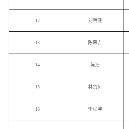
12
刘明健
13
陈思吉
14
陈浩
15
林贤衍
16
李程坤