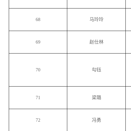
68
马玲玲
69
赵仕林
70
勾钰
71
梁璐
72
冯勇