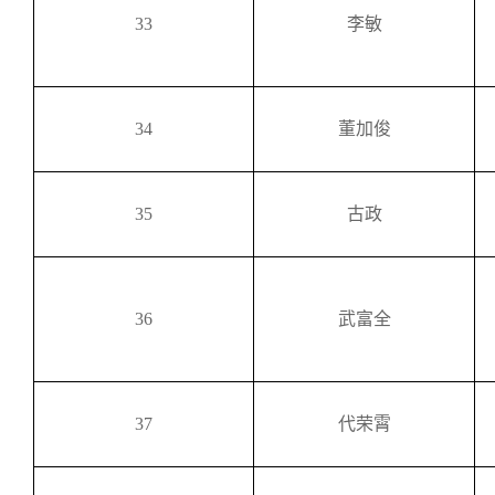
33
李敏
34
董加俊
35
古政
36
武富全
37
代荣霄