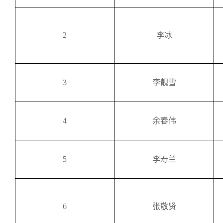
2
李冰
3
李靓雪
4
余春伟
5
李寿兰
6
张敬贤