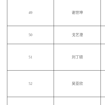
49
谢世坤
50
戈艺澄
51
刘丁硕
52
吴亚欣