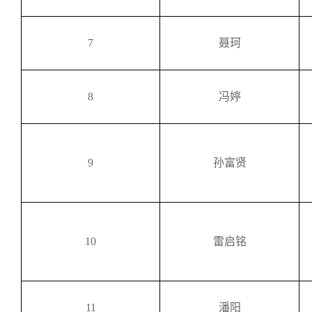
7
聂珂
8
冯婷
9
孙富贤
10
雷启铭
11
潘阳