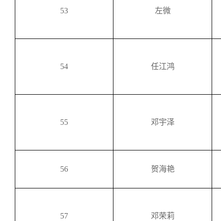
53
左微
54
任江鸿
55
邓宇泽
56
贺海艳
57
邓荣莉