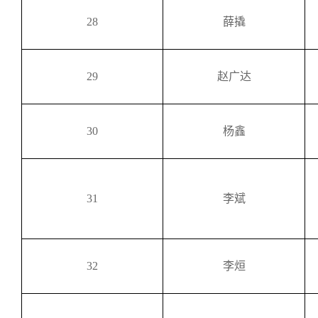
28
薛撬
29
赵广达
30
杨鑫
31
李斌
32
李烜