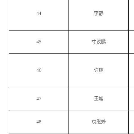
44
李静
45
寸议鹏
46
许庚
47
王旭
48
袁继婷