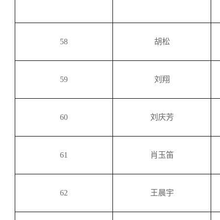
58
胡松
59
刘翔
60
刘庆芳
61
肖玉笛
62
王晨宇