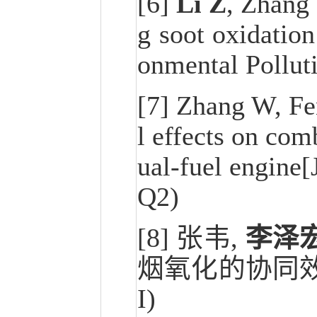
[6]
Li Z
, Zhang 
g soot oxidatio
onmental Pollut
[7] Zhang W, F
l effects on com
ual-fuel engine[
Q2)
[8] 张韦,
李泽
烟氧化的协同效应[J]
I)