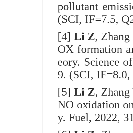
pollutant emiss
(SCI, IF=7.5, Q
[4]
Li Z
, Zhang 
OX formation an
eory. Science o
9. (SCI, IF=8.0,
[5]
Li Z
, Zhang
NO oxidation on
y. Fuel, 2022, 3