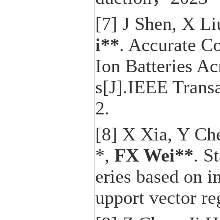
[7] J Shen, X L
i**
. Accurate C
Ion Batteries A
s[J].IEEE Transa
2.
[8] X Xia, Y Ch
*,
FX Wei**
. S
eries based on 
upport vector re