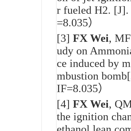
r fueled H2. [
=8.035）
[3]
FX Wei
, MF
udy on Ammonia
ce induced by me
mbustion bomb
IF=8.035）
[4]
FX Wei
, QM
the ignition cha
ethanol lean c