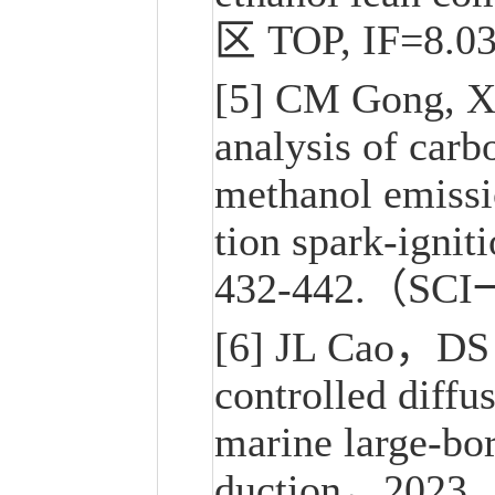
区 TOP, IF=8.
[5] CM Gong, X
analysis of car
methanol emissio
tion spark-ignit
432-442.（SCI
[6] JL Cao，D
controlled diff
marine large-bor
duction，2023