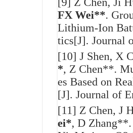
[9] Z Chen, Ji H
FX Wei**
. Gro
Lithium-Ion Bat
tics[J]. Journal
[10] J Shen, X 
*
, Z Chen**. Mu
es Based on Rea
[J]. Journal of 
[11] Z Chen, J 
ei*
, D Zhang**. 