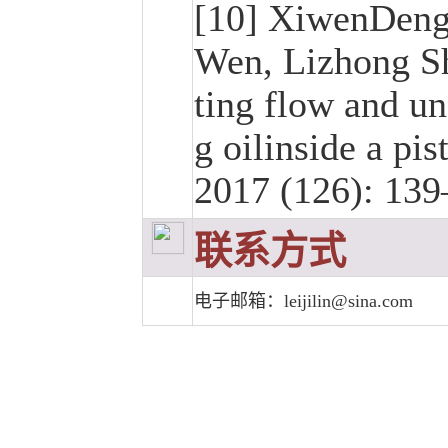
[10] XiwenDen
Wen, Lizhong Sh
ting flow and un
g oilinsid
e a pi
2017 (126): 139
联系方式
电子邮箱：leijilin@sina.com