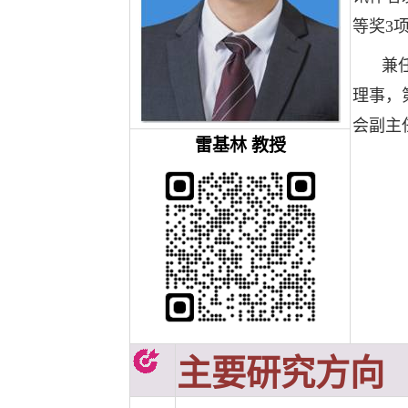
等奖3
兼
理事，
会副主
雷基林
教授
主要研究方向