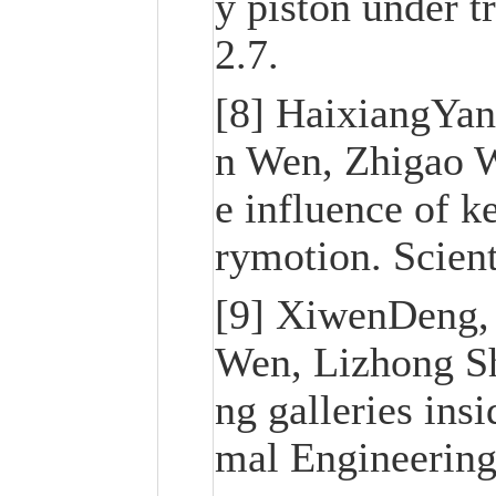
y piston under t
2.7.
[8] HaixiangY
n Wen, Zhigao 
e influence of k
rymotion. Scient
[9] XiwenDeng
Wen, Lizhong Sh
ng galleries ins
mal Engineering