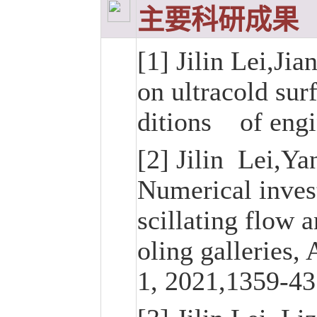
主要科研成果
[1] Jilin Lei,Ji
on ultracold su
ditions of engi
[2] Jilin Lei,Y
Numerical invest
scillating flow 
oling galleries
1, 2021,1359-43