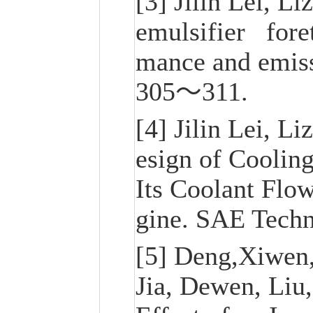
[3] Jilin Lei, 
emulsifier foret
mance and emiss
305～311.
[4] Jilin Lei, 
esign of Coolin
Its Coolant Flow
gine. SAE Techn
[5] Deng,Xiwen,
Jia, Dewen, Liu