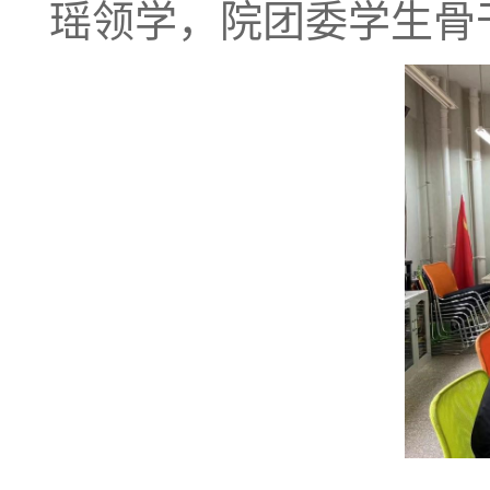
瑶领学，院团委学生骨