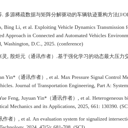
等. 多源稀疏数据与矩阵分解驱动的车辆轨迹重构方法[J/OL]. 中
 Bing Li, et al. Exploiting Vehicle Dynamics Transmission f
 Approach in Connected and Automated Vehicles Environme
d, Washington, D.C., 2025. (conference)
, 张灵, 殷炬元（通讯作者）.基于强化学习的动态最大压力交通
uan Yin*（通讯作者）, et al. Max Pressure Signal Control Meth
icles. Journal of Transportation Engineering, Part A: Syste
ue Feng, Juyuan Yin*（通讯作者）, et al. Heterogeneous bicycl
stical Mechanics and its Applications, 2025, 661: 130390. (SC
, et al. An evaluation system for signalized intersection
 Technology, 2024, 47(5): 681-708. (SCI)