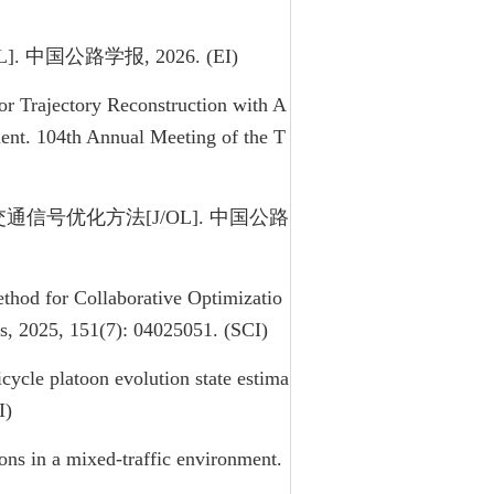
国公路学报, 2026. (EI)
or Trajectory Reconstruction with A
nt. 104th Annual Meeting of the T
信号优化方法[J/OL]. 中国公路
od for Collaborative Optimizatio
ms, 2025, 151(7): 04025051. (SCI)
e platoon evolution state estima
I)
s in a mixed-traffic environment.