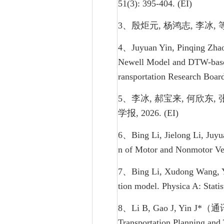
51(3): 395-404. (EI)
3、殷炬元, 杨鸿志, 李冰, 
4、Juyuan Yin, Pinqing Zhao,
Newell Model and DTW-based
ransportation Research Boar
5、李冰, 郝宝来, 何欣东
学报, 2026. (EI)
6、Bing Li, Jielong Li, Juy
n of Motor and Nonmotor Veh
7、Bing Li, Xudong Wang, Y
tion model. Physica A: Stati
8、Li B, Gao J, Yin J*（通讯作者）
Transportation Planning and