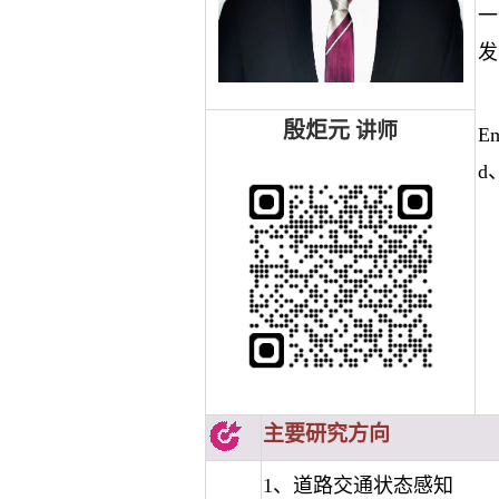
一
发
殷炬元
讲师
Em
d、
主要研究方向
1
、道路交通
状态感知