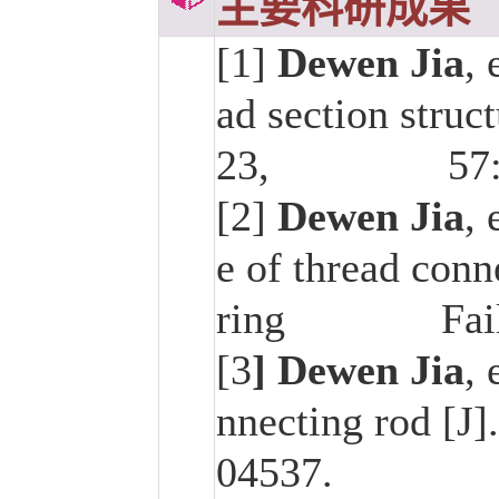
主要科研成果
[1]
Dewen Jia
, 
ad section struc
23, 57:1
[2]
Dewen Jia
, 
e of thread conn
ring Failure 
[3
] Dewen Jia
, 
nnecting rod [J]
04537.