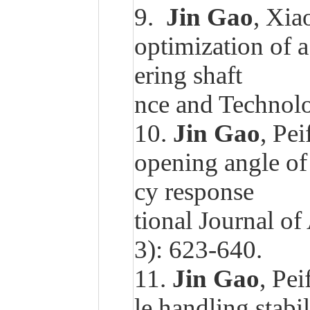
9.
Jin Gao
, Xia
optimization of a
ering shaft p
nce and Technolo
10.
Jin Gao
, Pe
opening angle of
cy response ch
tional Journal o
3): 623-640.
11.
Jin Gao
, Pe
le handling stabi