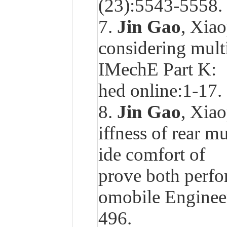
(23):5543-5558.
7.
Jin Gao
, Xiao
considering mult
IMechE Part K:
hed online:1-17.
8.
Jin Gao
, Xiao
iffness of rear m
ide comfort of 
prove both perfo
omobile Engin
496.