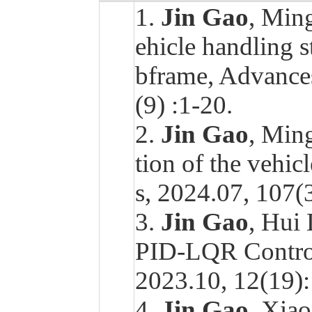
1.
Jin Gao
, Min
ehicle handling st
bframe, Advance
(9) :1-20.
2.
Jin Gao
, Min
tion of the vehic
s, 2024.07, 107
3.
Jin Gao
, Hui 
PID-LQR Controll
2023.10, 12(19
4.
Jin Gao
, Xiao