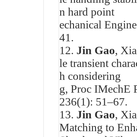
n hard point 
echanical Engine
41.
12.
Jin Gao
, Xi
le transient char
h considering 
g, Proc IMechE P
236(1): 51–67.
13.
Jin Gao
, Xi
Matching to Enh