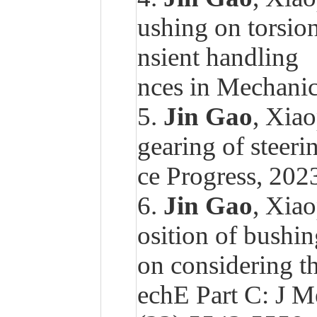
ushing on torsio
nsient handlin
nces in Mechanic
5.
Jin Gao
, Xiao
gearing of steeri
ce Progress, 2
6.
Jin Gao
, Xia
osition of bushin
on considering 
echE Part C: J M