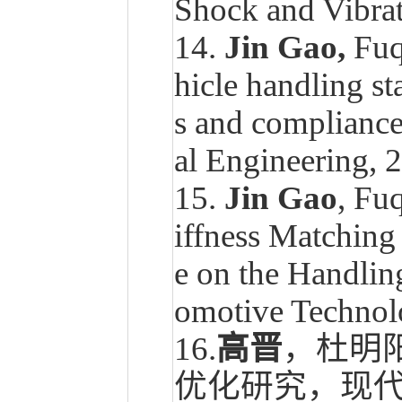
Shock and Vibr
14.
Jin Gao,
Fuq
hicle handling st
s and complianc
al Engineering, 
15.
Jin Gao
, Fu
iffness Matching 
e on the Handli
omotive Technolo
16.
高晋
，杜明
优化研究，现