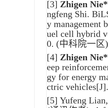
[3]
Zhigen Nie*
ngfeng Shi. Bi
y management ba
uel cell hybrid 
0. (中科院一区
[4]
Zhigen Nie*
eep reinforcemen
gy for energy ma
ctric vehicles
[5] Yufeng Lian