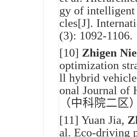
gy of intelligent
cles[J]. Interna
(3): 1092-1
[10]
Zhigen Nie
optimization str
ll hybrid vehicl
onal Journal of
（中科院二区
[11] Yuan Jia,
Z
al. Eco-driving