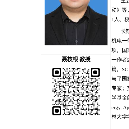
主
动》等
1人、
长
机电一
项，国
聂枝根
教授
一作者
篇，S
与了国
专家；
学基金函
ergy, A
林大学