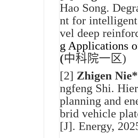
Hao Song.
Degr
nt for intelligen
vel deep reinfor
g Applications of
(
中科院一区
)
[2]
Zhigen Nie
ngfeng Shi. Hie
planning and ene
brid vehicle pla
[J]. Energy, 