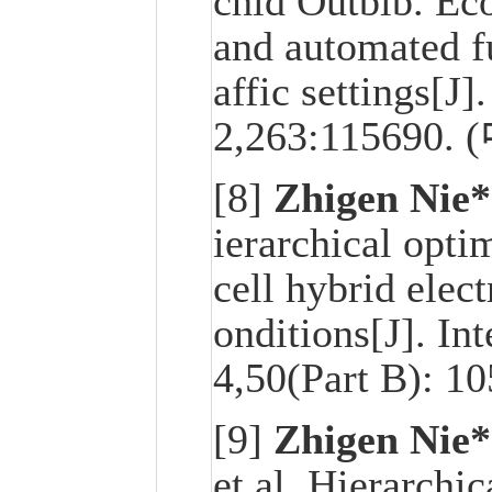
chid Outbib. Ec
and automated fu
affic settings[
2,263:11569
[8]
Zhigen Nie*
ierarchical optim
cell hybrid elec
onditions[J]. In
4,50(Part B)
[9]
Zhigen Nie*
et al. Hierarchi