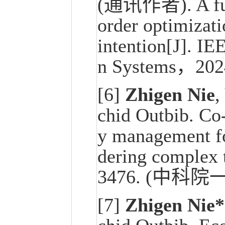
(通讯作者). A full
order optimizati
intention[J]. IE
n Systems，20
[6]
Zhigen Nie
,
chid Outbib. Co
y management for
dering complex t
3476. (中科院
[7]
Zhigen Nie*