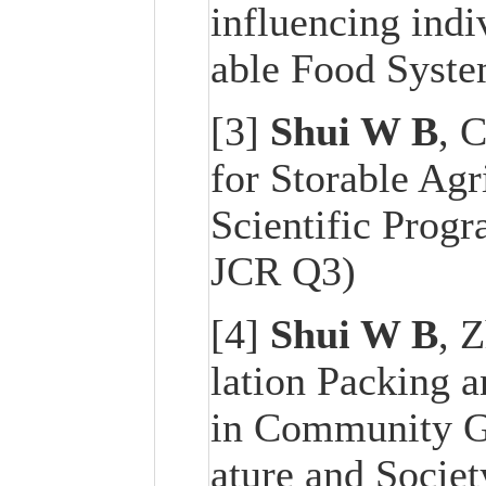
influencing indiv
able Food Syste
[3]
Shui W B
, 
for Storable Agr
Scientific Prog
JCR Q3)
[4]
Shui W B
, 
lation Packing a
in Community Gr
ature and Societ