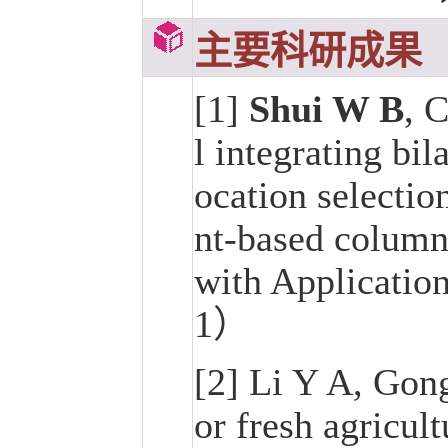
主要科研成果
[1]
Shui W B
, 
l integrating bil
ocation selectio
nt-based column
with Applicatio
1）
[2] Li Y A, Gon
or fresh agricul