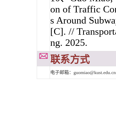
on of Traffic Co
s Around Subway
[C]. // Transpo
ng. 2025.
联系方式
电子邮箱：
guomiao@kust.edu.cn