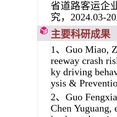
省道路客运企
究，2024.03-
主要科研成果
1、
Guo Miao
, 
reeway crash ris
ky driving behav
ysis & Preventi
2、Guo Fengxian
Chen Yuguang, et