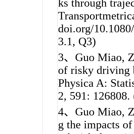
ks through traje
Transportmetrica
doi.org/10.1080
3.1, Q3)
3、
Guo Miao
, 
of risky driving
Physica A: Stati
2, 591: 126808.
4、
Guo Miao
, 
g the impacts of 