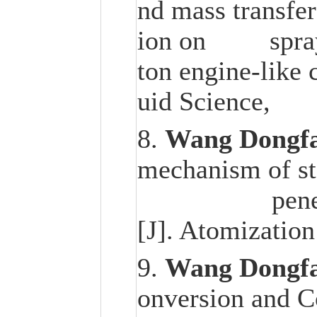
nd mass transfer
ion on spray ig
ton engine-like 
uid Science
8.
Wang Dongf
mechanism of st
penetration 
[J]. Atomization
9.
Wang Dongf
onversion and C