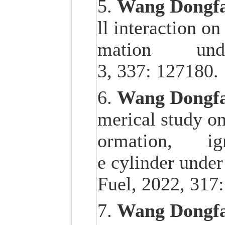
5.
Wang Dongf
ll interaction o
mation under d
3, 337: 127180.
6.
Wang Dongf
merical study on
ormation, ignit
e cylinder under 
Fuel, 2022, 
7.
Wang Dongf