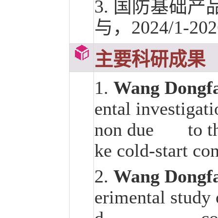
3. 国防基础
与，2024/1-202
主要科研成果
1.
Wang Dongf
ental investigat
non due to the 
ke cold-start co
2.
Wang Dongf
erimental study 