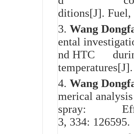
d combustion 
ditions[J]. Fuel
3.
Wang Dongf
ental investigat
nd HTC during 
temperatures[J].
4.
Wang Dongf
merical analysis
spray: Effect o
3, 334: 126595.