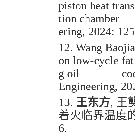
piston heat tran
tion chamber 
ering, 2024: 12
12. Wang Baoji
on low-cycle fat
g oil cooling 
Engineering, 20
13.
王东方
, 
着火临界温度的研
6.