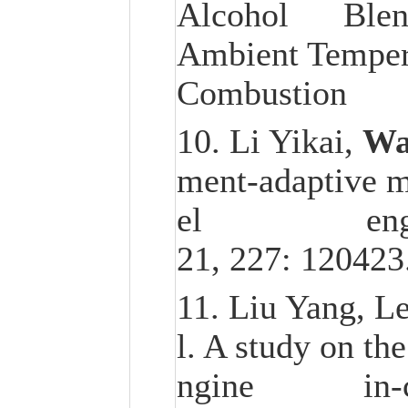
Alcohol Blends
Ambient Temperat
Combustion Sc
10. Li Yikai,
Wa
ment-adaptive me
el engines at
21, 227: 120423
11. Liu Yang, Le
l. A study on th
ngine in-cyli